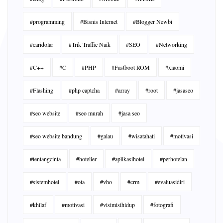
#programming
#Bisnis Internet
#Blogger Newbi
#caridolar
#Trik Traffic Naik
#SEO
#Networking
#C++
#C
#PHP
#Fastboot ROM
#xiaomi
#Flashing
#php captcha
#array
#root
#jasaseo
#seo website
#seo murah
#jasa seo
#seo website bandung
#galau
#wisatahati
#motivasi
#tentangcinta
#hotelier
#aplikasihotel
#perhotelan
#sistemhotel
#ota
#vho
#crm
#evaluasidiri
#khilaf
#motivasi
#visimisihidup
#fotografi