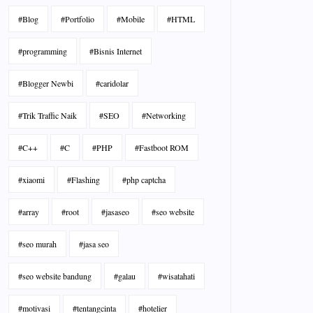
#Blog
#Portfolio
#Mobile
#HTML
#programming
#Bisnis Internet
#Blogger Newbi
#caridolar
#Trik Traffic Naik
#SEO
#Networking
#C++
#C
#PHP
#Fastboot ROM
#xiaomi
#Flashing
#php captcha
#array
#root
#jasaseo
#seo website
#seo murah
#jasa seo
#seo website bandung
#galau
#wisatahati
#motivasi
#tentangcinta
#hotelier