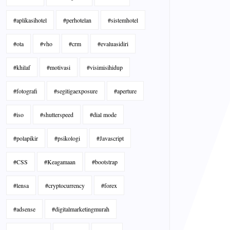
#aplikasihotel
#perhotelan
#sistemhotel
#ota
#vho
#crm
#evaluasidiri
#khilaf
#motivasi
#visimisihidup
#fotografi
#segitigaexposure
#aperture
#iso
#shutterspeed
#dial mode
#polapikir
#psikologi
#Javascript
#CSS
#Keagamaan
#bootstrap
#lensa
#cryptocurrency
#forex
#adsense
#digitalmarketingmurah