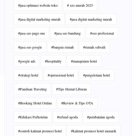
#jasa optimasi website toko
# seo murah 2025
#jasa digital marketing murah
#jasa digital marketing murah
#jasa seo page one
#jasa seo bandung
#seo profesional
#jasa seo google
#bangun rumah
#rumah subsidi
#google ads
#hospitality
#manajemen hotel
#strategi hotel
#operasional hotel
#pengelolaan hotel
#Panduan Traveling
#Tips Hemat Liburan
#Booking Hotel Online
#Review & Tips OTA
#Edukasi Perhotelan
#refund agoda
#pembatalan agoda
#contoh kalimat promosi hotel
#kalimat promosi hotel menarik