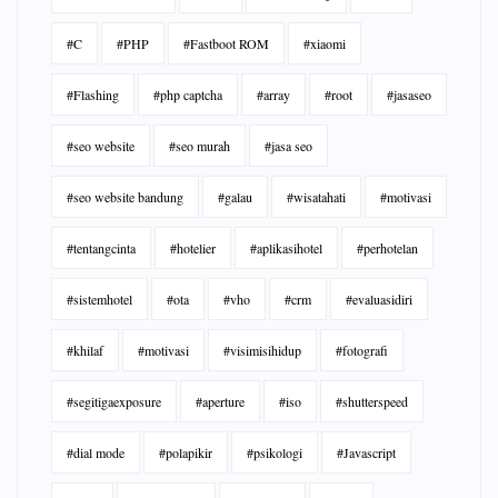
#C
#PHP
#Fastboot ROM
#xiaomi
#Flashing
#php captcha
#array
#root
#jasaseo
#seo website
#seo murah
#jasa seo
#seo website bandung
#galau
#wisatahati
#motivasi
#tentangcinta
#hotelier
#aplikasihotel
#perhotelan
#sistemhotel
#ota
#vho
#crm
#evaluasidiri
#khilaf
#motivasi
#visimisihidup
#fotografi
#segitigaexposure
#aperture
#iso
#shutterspeed
#dial mode
#polapikir
#psikologi
#Javascript