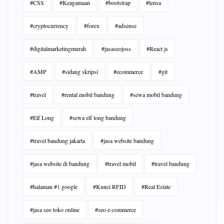
#CSS
#Keagamaan
#bootstrap
#lensa
#cryptocurrency
#forex
#adsense
#digitalmarketingmurah
#jasaseojoss
#React js
#AMP
#sidang skripsi
#ecommerce
#git
#travel
#rental mobil bandung
#sewa mobil bandung
#Elf Long
#sewa elf long bandung
#travel bandung jakarta
#jasa website bandung
#jasa website di bandung
#travel mobil
#travel bandung
#halaman #1 google
#Kunci RFID
#Real Estate
#jasa seo toko online
#seo e-commerce