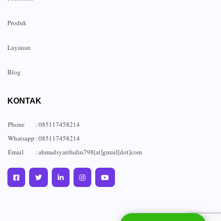
Produk
Layanan
Blog
KONTAK
Phone
:
085117458214
Whatsapp
:
085117458214
Email
:
ahmadsyarifudin798[at]gmail[dot]com