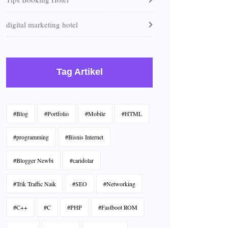
digital marketing hotel
Tag Artikel
#Blog
#Portfolio
#Mobile
#HTML
#programming
#Bisnis Internet
#Blogger Newbi
#caridolar
#Trik Traffic Naik
#SEO
#Networking
#C++
#C
#PHP
#Fastboot ROM