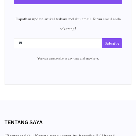
Dapatkan update artikel terbaru melalui email. Kirim email anda
sekarang!
Subcribe
You can unsubscribe at any time and anywhere.
TENTANG SAYA
"Berproseslah ! Karena yang instan itu beresiko." (Ahmad