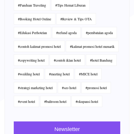
#Panduan Traveling
#Tips Hemat Liburan
#Booking Hotel Online
#Review & Tips OTA
#Edukasi Perhotelan
#refund agoda
#pembatalan agoda
#contoh kalimat promosi hotel
#kalimat promosi hotel menarik
#copywriting hotel
#contoh iklan hotel
#hotel Bandung
#wedding hotel
#meeting hotel
#MICE hotel
#strategi marketing hotel
#seo hotel
#promosi hotel
#event hotel
#ballroom hotel
#okupansi hotel
Newsletter