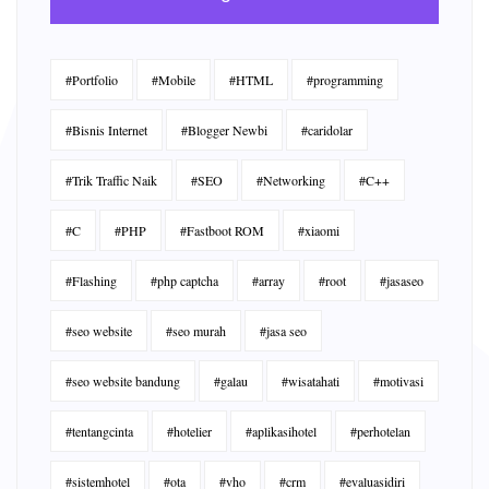
#Portfolio
#Mobile
#HTML
#programming
#Bisnis Internet
#Blogger Newbi
#caridolar
#Trik Traffic Naik
#SEO
#Networking
#C++
#C
#PHP
#Fastboot ROM
#xiaomi
#Flashing
#php captcha
#array
#root
#jasaseo
#seo website
#seo murah
#jasa seo
#seo website bandung
#galau
#wisatahati
#motivasi
#tentangcinta
#hotelier
#aplikasihotel
#perhotelan
#sistemhotel
#ota
#vho
#crm
#evaluasidiri