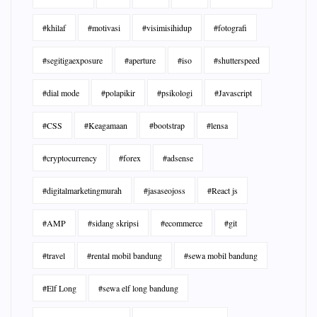
#khilaf
#motivasi
#visimisihidup
#fotografi
#segitigaexposure
#aperture
#iso
#shutterspeed
#dial mode
#polapikir
#psikologi
#Javascript
#CSS
#Keagamaan
#bootstrap
#lensa
#cryptocurrency
#forex
#adsense
#digitalmarketingmurah
#jasaseojoss
#React js
#AMP
#sidang skripsi
#ecommerce
#git
#travel
#rental mobil bandung
#sewa mobil bandung
#Elf Long
#sewa elf long bandung