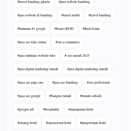
#travel bandung jakarta
#jasa website bandung
#jasa website di bandung
#travel mobil
#travel bandung
#halaman #1 google
#Kunci RFID
#Real Estate
#jasa seo toko online
#seo e-commerce
#jasa optimasi website toko
# seo murah 2025
#jasa digital marketing murah
#jasa digital marketing murah
#jasa seo page one
#jasa seo bandung
#seo profesional
#jasa seo google
#bangun rumah
#rumah subsidi
#google ads
#hospitality
#manajemen hotel
#strategi hotel
#operasional hotel
#pengelolaan hotel