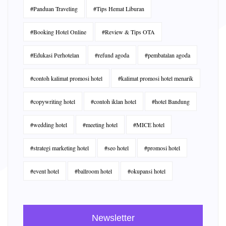
#Panduan Traveling
#Tips Hemat Liburan
#Booking Hotel Online
#Review & Tips OTA
#Edukasi Perhotelan
#refund agoda
#pembatalan agoda
#contoh kalimat promosi hotel
#kalimat promosi hotel menarik
#copywriting hotel
#contoh iklan hotel
#hotel Bandung
#wedding hotel
#meeting hotel
#MICE hotel
#strategi marketing hotel
#seo hotel
#promosi hotel
#event hotel
#ballroom hotel
#okupansi hotel
Newsletter