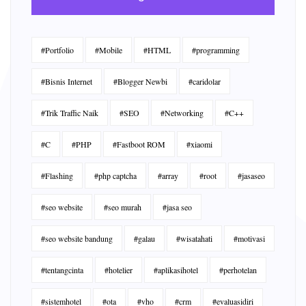
#Portfolio
#Mobile
#HTML
#programming
#Bisnis Internet
#Blogger Newbi
#caridolar
#Trik Traffic Naik
#SEO
#Networking
#C++
#C
#PHP
#Fastboot ROM
#xiaomi
#Flashing
#php captcha
#array
#root
#jasaseo
#seo website
#seo murah
#jasa seo
#seo website bandung
#galau
#wisatahati
#motivasi
#tentangcinta
#hotelier
#aplikasihotel
#perhotelan
#sistemhotel
#ota
#vho
#crm
#evaluasidiri