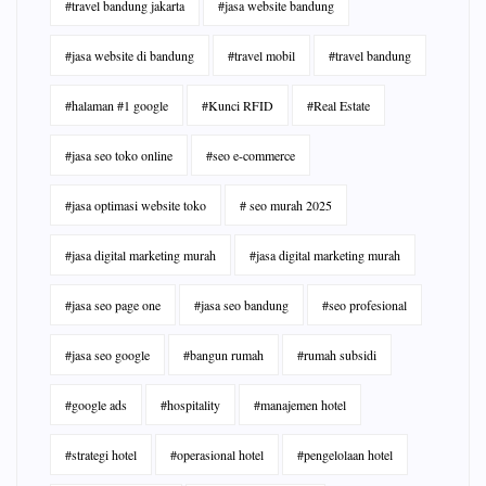
#travel bandung jakarta
#jasa website bandung
#jasa website di bandung
#travel mobil
#travel bandung
#halaman #1 google
#Kunci RFID
#Real Estate
#jasa seo toko online
#seo e-commerce
#jasa optimasi website toko
# seo murah 2025
#jasa digital marketing murah
#jasa digital marketing murah
#jasa seo page one
#jasa seo bandung
#seo profesional
#jasa seo google
#bangun rumah
#rumah subsidi
#google ads
#hospitality
#manajemen hotel
#strategi hotel
#operasional hotel
#pengelolaan hotel