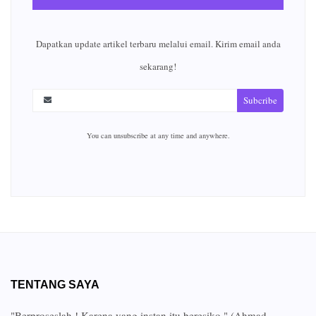
Dapatkan update artikel terbaru melalui email. Kirim email anda
sekarang!
Subcribe
You can unsubscribe at any time and anywhere.
TENTANG SAYA
"Berproseslah ! Karena yang instan itu beresiko." (Ahmad