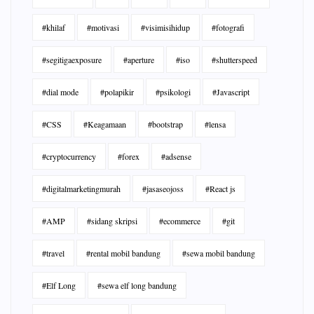
#khilaf
#motivasi
#visimisihidup
#fotografi
#segitigaexposure
#aperture
#iso
#shutterspeed
#dial mode
#polapikir
#psikologi
#Javascript
#CSS
#Keagamaan
#bootstrap
#lensa
#cryptocurrency
#forex
#adsense
#digitalmarketingmurah
#jasaseojoss
#React js
#AMP
#sidang skripsi
#ecommerce
#git
#travel
#rental mobil bandung
#sewa mobil bandung
#Elf Long
#sewa elf long bandung