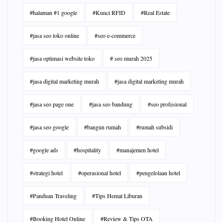
#halaman #1 google
#Kunci RFID
#Real Estate
#jasa seo toko online
#seo e-commerce
#jasa optimasi website toko
# seo murah 2025
#jasa digital marketing murah
#jasa digital marketing murah
#jasa seo page one
#jasa seo bandung
#seo profesional
#jasa seo google
#bangun rumah
#rumah subsidi
#google ads
#hospitality
#manajemen hotel
#strategi hotel
#operasional hotel
#pengelolaan hotel
#Panduan Traveling
#Tips Hemat Liburan
#Booking Hotel Online
#Review & Tips OTA