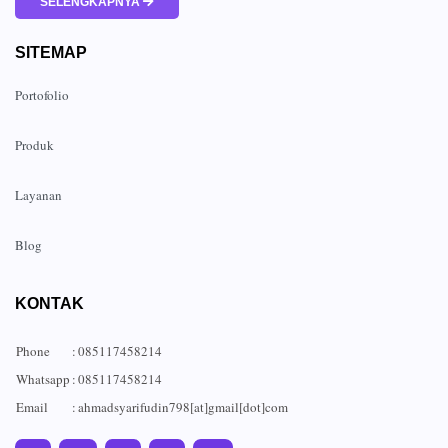
SELENGKAPNYA
SITEMAP
Portofolio
Produk
Layanan
Blog
KONTAK
Phone
:
085117458214
Whatsapp
:
085117458214
Email
:
ahmadsyarifudin798[at]gmail[dot]com