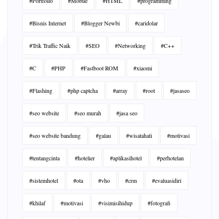
#Portfolio
#Mobile
#HTML
#programming
#Bisnis Internet
#Blogger Newbi
#caridolar
#Trik Traffic Naik
#SEO
#Networking
#C++
#C
#PHP
#Fastboot ROM
#xiaomi
#Flashing
#php captcha
#array
#root
#jasaseo
#seo website
#seo murah
#jasa seo
#seo website bandung
#galau
#wisatahati
#motivasi
#tentangcinta
#hotelier
#aplikasihotel
#perhotelan
#sistemhotel
#ota
#vho
#crm
#evaluasidiri
#khilaf
#motivasi
#visimisihidup
#fotografi