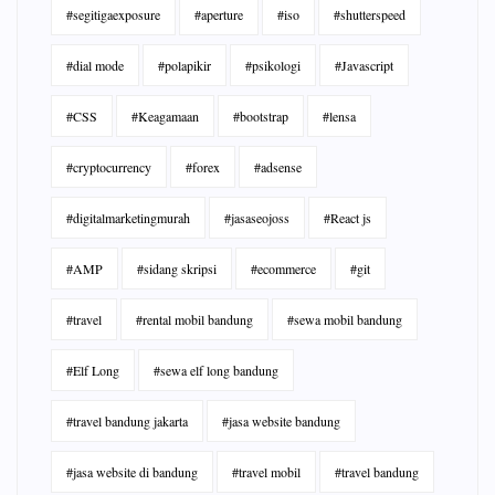
#segitigaexposure
#aperture
#iso
#shutterspeed
#dial mode
#polapikir
#psikologi
#Javascript
#CSS
#Keagamaan
#bootstrap
#lensa
#cryptocurrency
#forex
#adsense
#digitalmarketingmurah
#jasaseojoss
#React js
#AMP
#sidang skripsi
#ecommerce
#git
#travel
#rental mobil bandung
#sewa mobil bandung
#Elf Long
#sewa elf long bandung
#travel bandung jakarta
#jasa website bandung
#jasa website di bandung
#travel mobil
#travel bandung